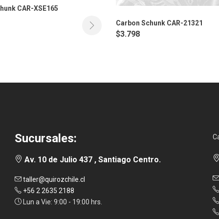
chunk CAR-XSE165
Carbon Schunk CAR-21321
$
3.798
Sucursales:
C
Av. 10 de Julio 437 , Santiago Centro.
taller@quirozchile.cl
+56 2 2635 2188
Lun a Vie: 9:00 - 19:00 hrs.