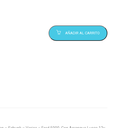
AÑADIR AL CARRITO
n – Schunk – Varios – Ford 5000, Con Arranque Lucas 12v