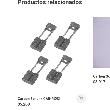
Productos relacionados
Carbon S
$
3.917
Carbon Schunk CAR-RX92
$
5.268