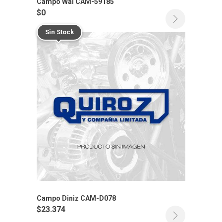
Campo Wai CAM-59185
$
0
Sin Stock
Campo Diniz CAM-D078
$
23.374