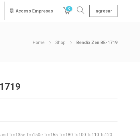
0
Acceso Empresas
Ingresar
Home
Shop
Bendix Zen BE-1719
-1719
olland Tm135e Tm150e Tm165 Tm180 Ts100 Ts110 Ts120