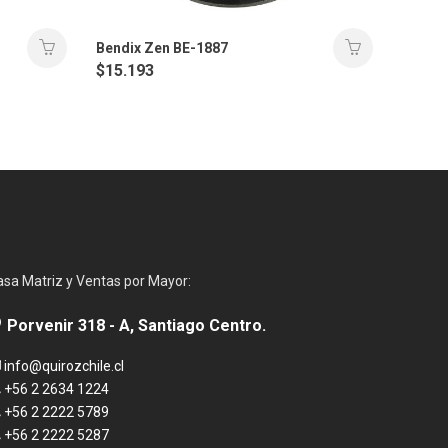
Bendix Zen BE-1887
$
15.193
asa Matriz y Ventas por Mayor:
Porvenir 318 - A, Santiago Centro.
info@quirozchile.cl
+56 2 2634 1224
+56 2 2222 5789
+56 2 2222 5287