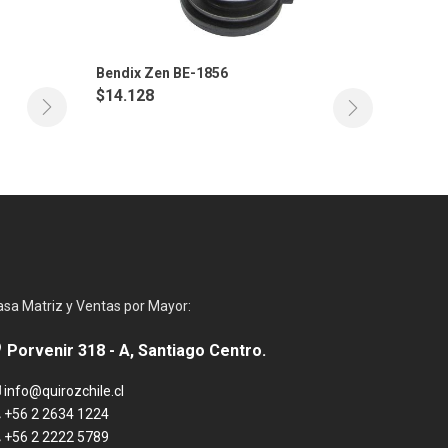
Bendix Zen BE-1856
$
14.128
asa Matriz y Ventas por Mayor:
Porvenir 318 - A, Santiago Centro.
info@quirozchile.cl
+56 2 2634 1224
+56 2 2222 5789