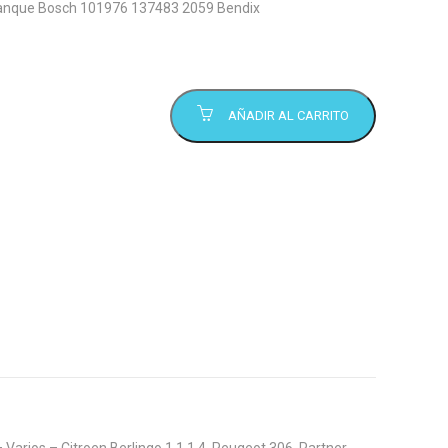
ranque Bosch 101976 137483 2059 Bendix
AÑADIR AL CARRITO
Varios – Citroen Berlingo 1.1 1.4, Peugeot 306, Partner