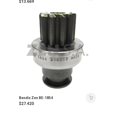
$
13.669
Bendix Zen BE-1854
$
27.420