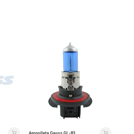
Ampolleta Gauss GL-83