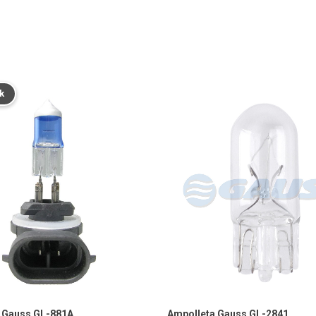
k
 Gauss GL-881A
Ampolleta Gauss GL-2841