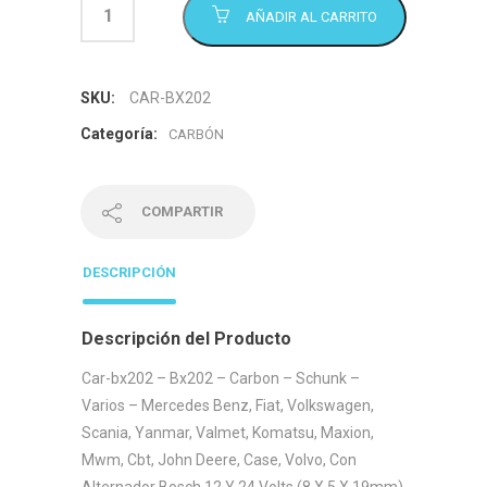
AÑADIR AL CARRITO
SKU:
CAR-BX202
Categoría:
CARBÓN
COMPARTIR
DESCRIPCIÓN
Descripción del Producto
Car-bx202 – Bx202 – Carbon – Schunk –
Varios – Mercedes Benz, Fiat, Volkswagen,
Scania, Yanmar, Valmet, Komatsu, Maxion,
Mwm, Cbt, John Deere, Case, Volvo, Con
Alternador Bosch 12 Y 24 Volts.(8 X 5 X 19mm)