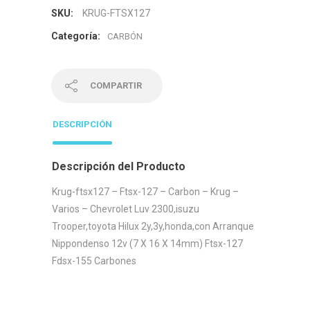
SKU:
KRUG-FTSX127
Categoría:
CARBÓN
COMPARTIR
DESCRIPCIÓN
Descripción del Producto
Krug-ftsx127 – Ftsx-127 – Carbon – Krug –
Varios – Chevrolet Luv 2300,isuzu
Trooper,toyota Hilux 2y,3y,honda,con Arranque
Nippondenso 12v (7 X 16 X 14mm) Ftsx-127
Fdsx-155 Carbones