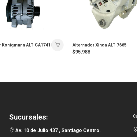
r Konigmann ALT-CA1741IR
Alternador Xinda ALT-7665
$
95.988
Sucursales:
C
Av. 10 de Julio 437 , Santiago Centro.