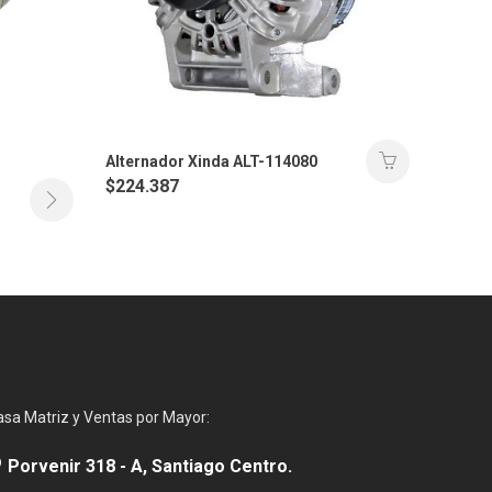
Alternador Xinda ALT-114080
$
224.387
asa Matriz y Ventas por Mayor:
Porvenir 318 - A, Santiago Centro.