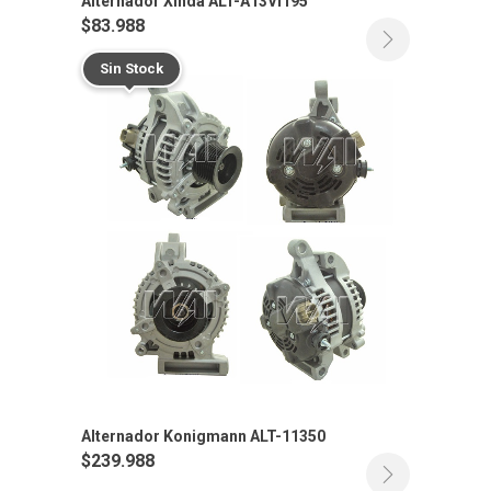
Alternador Xinda ALT-A13VI195
$
83.988
Sin Stock
Alternador Konigmann ALT-11350
$
239.988