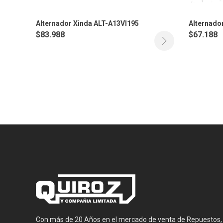
Alternador Xinda ALT-A13VI195
Alternado
$
83.988
$
67.188
Con más de 20 Años en el mercado de venta de Repuestos,