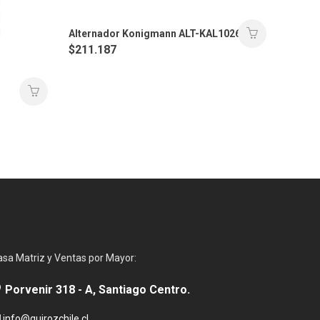
Alternador Konigmann ALT-KAL1026
$
211.187
asa Matriz y Ventas por Mayor:
Porvenir 318 - A, Santiago Centro.
info@quirozchile.cl