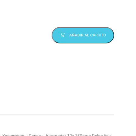
AÑADIR AL CARRITO
 – Konigmann – Denso – Alternador 12v 150amp Polea 6pk