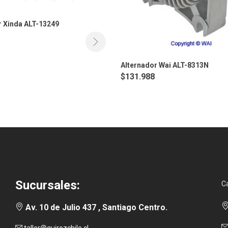
r Xinda ALT-13249
Alternador Wai ALT-8313N
$
131.988
Sucursales:
C
Av. 10 de Julio 437 , Santiago Centro.
taller@quirozchile.cl